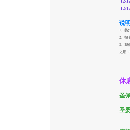
12/1
12/1
说
1、扬
2、报
3、我
之用，
休
圣
圣