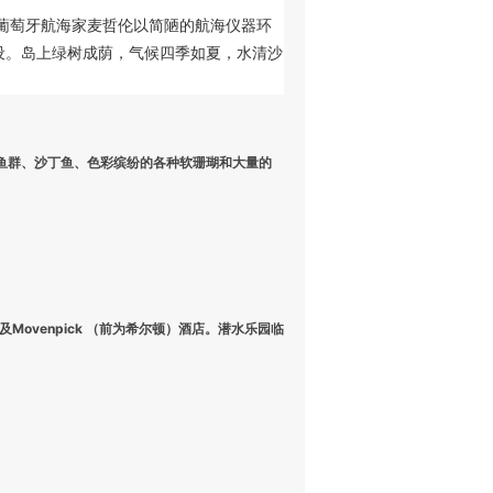
，葡萄牙航海家麦哲伦以简陋的航海仪器环
设。岛上绿树成荫，气候四季如夏，水清沙
鱼群、沙丁鱼、色彩缤纷的各种软珊瑚和大量的
ovenpick （前为希尔顿）酒店。潜水乐园临