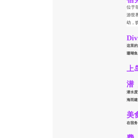
位于
游世
幼，
Div
这里的
珊瑚鱼
上
潜
潜水度
海而建
美
在宿务