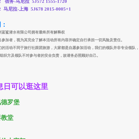
2 宿务-马尼拉 5J572 1555-1720
2 马尼拉-上海 5J678 2015-0005+1
明：
州蓝鲨潜水有限公司拥有最终所有解释权
名参加者，视为其完全了解本活动所有内容并确定自行承担一切风险及责任。
们的活动不同于旅行社跟团旅游，大家都是自愿参加活动，我们的领队并非专业领队
组织方及领队不对参与者的安全负责，故请务必照顾好自己。
息日可以逛这里
佩德罗堡
婴教堂