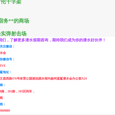
哲伦十字架
宿务**的商场
枪实弹射击场
我们，了解更多潜水假期咨询，期待我们成为你的潜水好伙伴！
关注微信：
水会
加微信号：
IVE
鲨地址：
文昌西路476号体育公园游泳跳水馆内扬州蓝鲨潜水会办公室A24
南：
8路，101路，101区间车，
线
线：
2069069