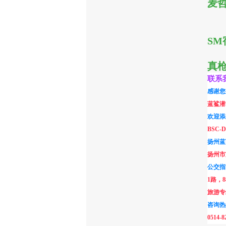
麦
SM
真
联系
感谢您
蓝鲨潜
欢迎添
BSC-D
扬州蓝
扬州市
公交指
1路，8
旅游专
咨询热
0514-8