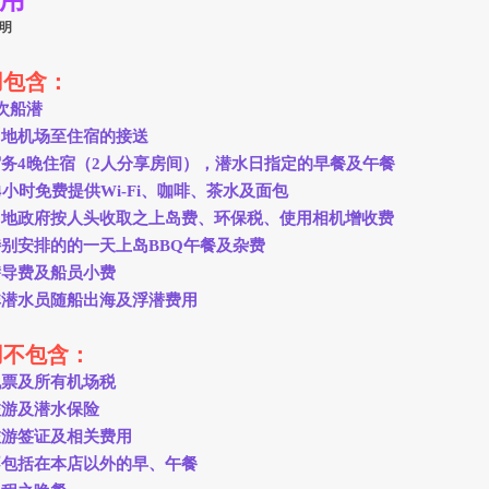
 用
明
用包含：
8次船潜
当地机场至住宿的接送
宿务4晚住宿（2人分享房间），潜水日指定的早餐及午餐
24小时免费提供Wi-Fi、咖啡、茶水及面包
当地政府按人头收取之上岛费、环保税、使用相机增收费
特别安排的的一天上岛BBQ午餐及杂费
潜导费及船员小费
非潜水员随船出海及浮潜费用
用不包含：
机票及所有机场税
旅游及潜水保险
旅游签证及相关费用
不包括在本店以外的早、午餐