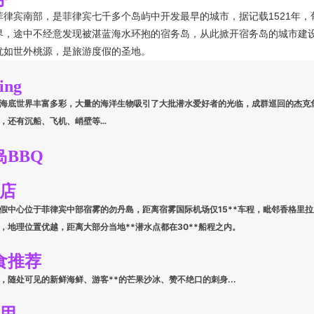
菲律宾南部，是菲律宾七千多个岛屿中开发最早的城市，据记载1521年
界，途中不经意发现被湛蓝海水环抱的宿务岛，从此掀开宿务岛的城市建
犹如世外桃源，是旅游度假的圣地。
ing
海底世界丰富多彩，大量的海洋生物吸引了大批潜水爱好者的光临，成群巡回的杰克
，还有沉船、飞机、峭壁等...
岛BBQ
 店
假中心位于菲律宾中部宿雾的勿丹島，距离宿雾国际机场仅15**车程，毗邻香格里拉及M
，地理位置优越，距离大部分当地**潜水点都在30**船程之内。
食推荐
，随处可见的新鲜海鲜、游客**的芒果沙冰、赞不绝口的刺身...